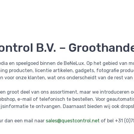
ntrol B.V. – Groothande
media en speelgoed binnen de BeNeLux. Op het gebied van mu
ng producten, licentie artikelen, gadgets, fotografie prod
en voor onze klanten, wat ons onderscheidt van de rest van
r een groot deel van ons assortiment, maar we introduceren
bshop, e-mail of telefonisch te bestellen. Voor geautoma
jsinformatie te ontvangen. Daarnaast bieden wij ook drop
ur dan een mail naar
sales@questcontrol.net
of bel +31 (0)